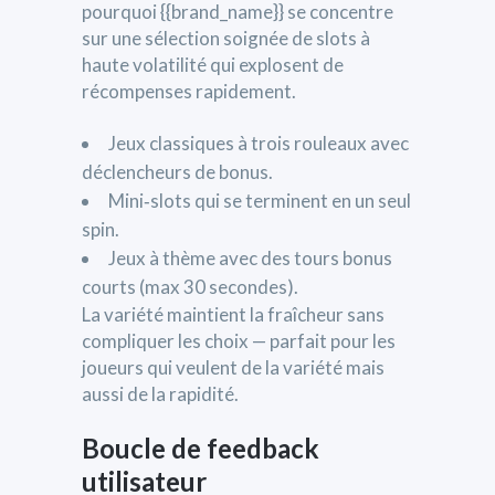
pourquoi {{brand_name}} se concentre
sur une sélection soignée de slots à
haute volatilité qui explosent de
récompenses rapidement.
Jeux classiques à trois rouleaux avec
déclencheurs de bonus.
Mini‑slots qui se terminent en un seul
spin.
Jeux à thème avec des tours bonus
courts (max 30 secondes).
La variété maintient la fraîcheur sans
compliquer les choix — parfait pour les
joueurs qui veulent de la variété mais
aussi de la rapidité.
Boucle de feedback
utilisateur