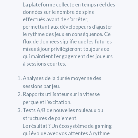
La plateforme collecte en temps réel des
données sur le nombre de spins
effectués avant de s’arrêter,
permettant aux développeurs d’ajuster
le rythme des jeux en conséquence. Ce
flux de données signifie que les futures
mises à jour privilégieront toujours ce
qui maintient l’engagement des joueurs
à sessions courtes.
Analyses de la durée moyenne des
sessions par jeu.
Rapports utilisateur sur la vitesse
perçue et l’excitation.
Tests A/B de nouvelles rouleaux ou
structures de paiement.
Le résultat ? Un écosystème de gaming
qui évolue avec vos attentes à rythme