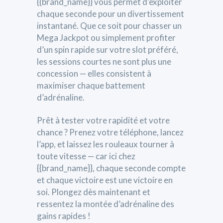
{{brand_name}} vous permet d’exploiter
chaque seconde pour un divertissement
instantané. Que ce soit pour chasser un
Mega Jackpot ou simplement profiter
d’un spin rapide sur votre slot préféré,
les sessions courtes ne sont plus une
concession — elles consistent à
maximiser chaque battement
d’adrénaline.
Prêt à tester votre rapidité et votre
chance ? Prenez votre téléphone, lancez
l’app, et laissez les rouleaux tourner à
toute vitesse — car ici chez
{{brand_name}}, chaque seconde compte
et chaque victoire est une victoire en
soi. Plongez dès maintenant et
ressentez la montée d’adrénaline des
gains rapides !