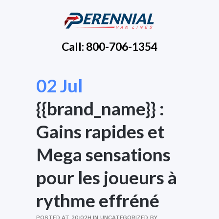
Call: 800-706-1354
02 Jul
{{brand_name}} :
Gains rapides et
Mega sensations
pour les joueurs à
rythme effréné
POSTED AT 20:02H
IN
UNCATEGORIZED
BY