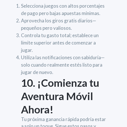
Selecciona juegos con altos porcentajes
de pago pero bajas apuestas mínimas.
Aprovecha los giros gratis diarios—
pequeños pero valiosos.
Controla tu gasto total; establece un
límite superior antes de comenzar a
jugar.
Utiliza las notificaciones con sabiduría—
solo cuando realmente estés listo para
jugar de nuevo.
10. ¡Comienza tu
Aventura Móvil
Ahora!
Tu próxima ganancia rápida podría estar
a solo un toque. Sigue estos pasos y