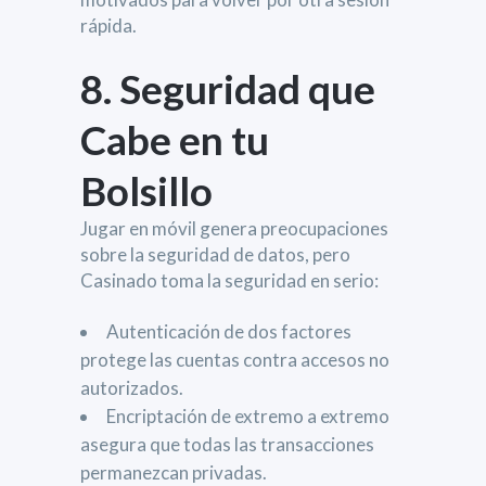
rápida.
8. Seguridad que
Cabe en tu
Bolsillo
Jugar en móvil genera preocupaciones
sobre la seguridad de datos, pero
Casinado toma la seguridad en serio:
Autenticación de dos factores
protege las cuentas contra accesos no
autorizados.
Encriptación de extremo a extremo
asegura que todas las transacciones
permanezcan privadas.