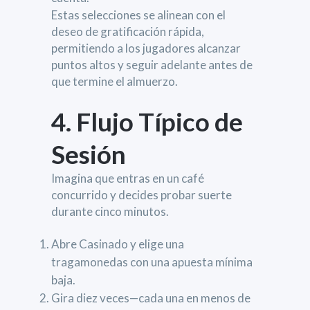
Estas selecciones se alinean con el
deseo de gratificación rápida,
permitiendo a los jugadores alcanzar
puntos altos y seguir adelante antes de
que termine el almuerzo.
4. Flujo Típico de
Sesión
Imagina que entras en un café
concurrido y decides probar suerte
durante cinco minutos.
Abre Casinado y elige una
tragamonedas con una apuesta mínima
baja.
Gira diez veces—cada una en menos de