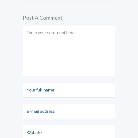
Post A Comment