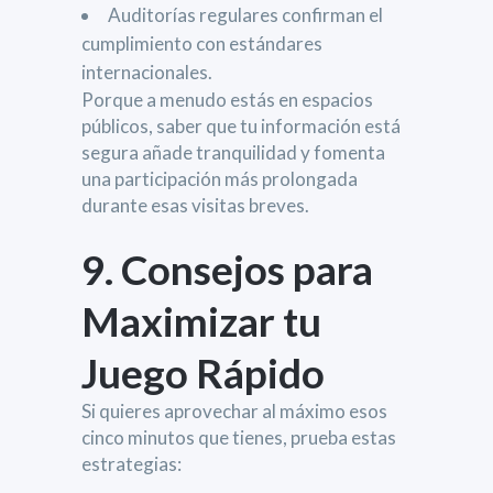
Auditorías regulares confirman el
cumplimiento con estándares
internacionales.
Porque a menudo estás en espacios
públicos, saber que tu información está
segura añade tranquilidad y fomenta
una participación más prolongada
durante esas visitas breves.
9. Consejos para
Maximizar tu
Juego Rápido
Si quieres aprovechar al máximo esos
cinco minutos que tienes, prueba estas
estrategias: