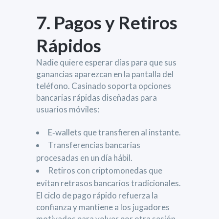
7. Pagos y Retiros
Rápidos
Nadie quiere esperar días para que sus
ganancias aparezcan en la pantalla del
teléfono. Casinado soporta opciones
bancarias rápidas diseñadas para
usuarios móviles:
E‑wallets que transfieren al instante.
Transferencias bancarias
procesadas en un día hábil.
Retiros con criptomonedas que
evitan retrasos bancarios tradicionales.
El ciclo de pago rápido refuerza la
confianza y mantiene a los jugadores
motivados para volver por otra sesión