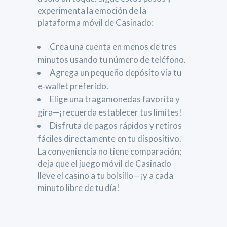
experimenta la emoción de la
plataforma móvil de Casinado:
Crea una cuenta en menos de tres
minutos usando tu número de teléfono.
Agrega un pequeño depósito vía tu
e‑wallet preferido.
Elige una tragamonedas favorita y
gira—¡recuerda establecer tus límites!
Disfruta de pagos rápidos y retiros
fáciles directamente en tu dispositivo.
La conveniencia no tiene comparación;
deja que el juego móvil de Casinado
lleve el casino a tu bolsillo—¡y a cada
minuto libre de tu día!