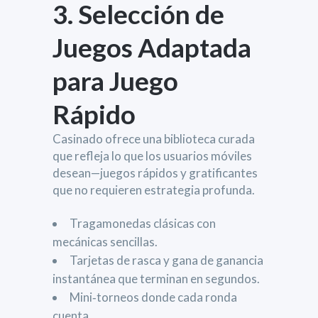
3. Selección de
Juegos Adaptada
para Juego
Rápido
Casinado ofrece una biblioteca curada
que refleja lo que los usuarios móviles
desean—juegos rápidos y gratificantes
que no requieren estrategia profunda.
Tragamonedas clásicas con
mecánicas sencillas.
Tarjetas de rasca y gana de ganancia
instantánea que terminan en segundos.
Mini‑torneos donde cada ronda
cuenta.