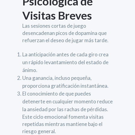
Psicológica de
Visitas Breves
Las sesiones cortas de juego
desencadenan picos de dopamina que
refuerzan el deseo de jugar más tarde.
La anticipación antes de cada giro crea
un rápido levantamiento del estado de
ánimo.
Una ganancia, incluso pequeña,
proporciona gratificación instantánea.
El conocimiento de que puedes
detenerte en cualquier momento reduce
la ansiedad por las rachas de pérdidas.
Este ciclo emocional fomenta visitas
repetidas mientras mantiene bajo el
riesgo general.