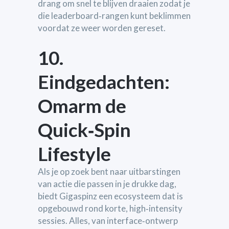
drang om snel te blijven draaien zodat je
die leaderboard‑rangen kunt beklimmen
voordat ze weer worden gereset.
10.
Eindgedachten:
Omarm de
Quick‑Spin
Lifestyle
Als je op zoek bent naar uitbarstingen
van actie die passen in je drukke dag,
biedt Gigaspinz een ecosysteem dat is
opgebouwd rond korte, high‑intensity
sessies. Alles, van interface‑ontwerp