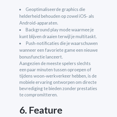
Geoptimaliseerde graphics die
helderheid behouden op zowel iOS‑ als
Android‑apparaten.
Background play mode waarmee je
kunt blijven draaien terwijl je multitaskt.
Push‑notificaties die je waarschuwen
wanneer een favoriete game een nieuwe
bonusfunctie lanceert.
Aangezien de meeste spelers slechts
een paar minuten tussen oproepen of
tijdens woon‑werkverkeer hebben, is de
mobiele ervaring ontworpen om directe
bevrediging te bieden zonder prestaties
te compromitteren.
6. Feature