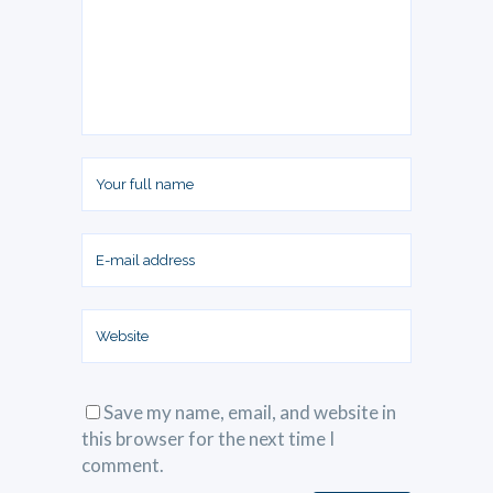
Save my name, email, and website in
this browser for the next time I
comment.