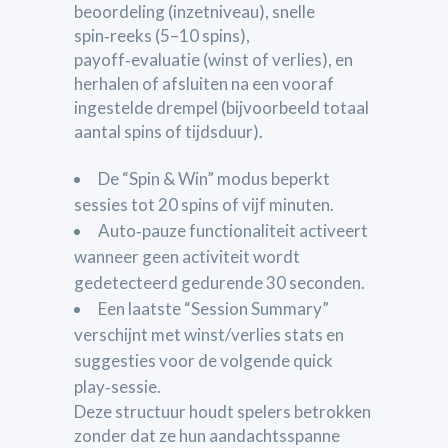
beoordeling (inzetniveau), snelle
spin‑reeks (5–10 spins),
payoff‑evaluatie (winst of verlies), en
herhalen of afsluiten na een vooraf
ingestelde drempel (bijvoorbeeld totaal
aantal spins of tijdsduur).
De “Spin & Win” modus beperkt
sessies tot 20 spins of vijf minuten.
Auto‑pauze functionaliteit activeert
wanneer geen activiteit wordt
gedetecteerd gedurende 30 seconden.
Een laatste “Session Summary”
verschijnt met winst/verlies stats en
suggesties voor de volgende quick
play‑sessie.
Deze structuur houdt spelers betrokken
zonder dat ze hun aandachtsspanne