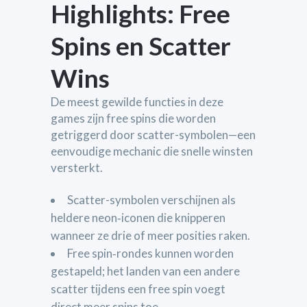
Highlights: Free
Spins en Scatter
Wins
De meest gewilde functies in deze
games zijn free spins die worden
getriggerd door scatter-symbolen—een
eenvoudige mechanic die snelle winsten
versterkt.
Scatter-symbolen verschijnen als
heldere neon‑iconen die knipperen
wanneer ze drie of meer posities raken.
Free spin‑rondes kunnen worden
gestapeld; het landen van een andere
scatter tijdens een free spin voegt
direct meer spins toe.