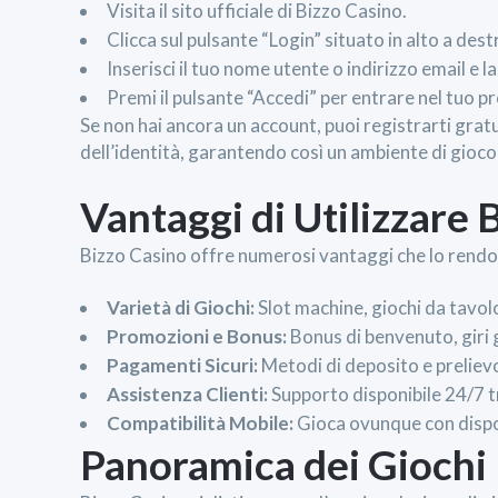
Visita il sito ufficiale di Bizzo Casino.
Clicca sul pulsante “Login” situato in alto a de
Inserisci il tuo nome utente o indirizzo email e 
Premi il pulsante “Accedi” per entrare nel tuo pr
Se non hai ancora un account, puoi registrarti gratu
dell’identità, garantendo così un ambiente di gioco
Vantaggi di Utilizzare 
Bizzo Casino offre numerosi vantaggi che lo rendono u
Varietà di Giochi:
Slot machine, giochi da tavolo
Promozioni e Bonus:
Bonus di benvenuto, giri g
Pagamenti Sicuri:
Metodi di deposito e prelievo 
Assistenza Clienti:
Supporto disponibile 24/7 t
Compatibilità Mobile:
Gioca ovunque con dispos
Panoramica dei Giochi 