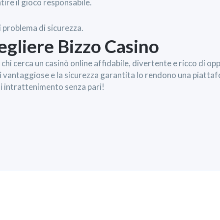
tire il gioco responsabile.
i problema di sicurezza.
egliere Bizzo Casino
i cerca un casinò online affidabile, divertente e ricco di oppo
i vantaggiose e la sicurezza garantita lo rendono una piattafor
i intrattenimento senza pari!