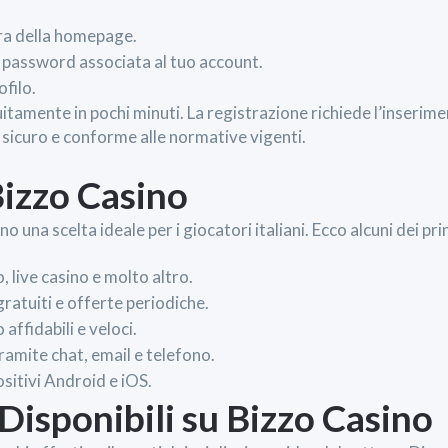
stra della homepage.
la password associata al tuo account.
ofilo.
itamente in pochi minuti. La registrazione richiede l’inserime
 sicuro e conforme alle normative vigenti.
Bizzo Casino
na scelta ideale per i giocatori italiani. Ecco alcuni dei prin
, live casino e molto altro.
ratuiti e offerte periodiche.
affidabili e veloci.
ramite chat, email e telefono.
itivi Android e iOS.
Disponibili su Bizzo Casino