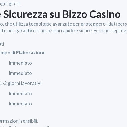
ogni gioco.
Sicurezza su Bizzo Casino
, che utilizza tecnologie avanzate per proteggere i dati persona
 per garantire transazioni rapide e sicure. Ecco un riepilog
ti
mpo di Elaborazione
Immediato
Immediato
1-3 giorni lavorativi
Immediato
Immediato
rmazioni sensibili.