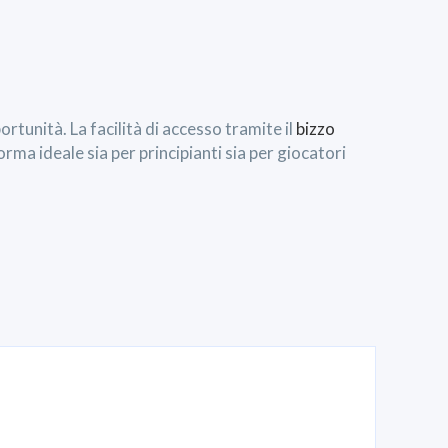
rtunità. La facilità di accesso tramite il
bizzo
ma ideale sia per principianti sia per giocatori