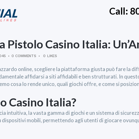
Call: 
Pistolo Casino Italia: Un’An
D45
0 COMMENTS
0
LIKES
zardo online, scegliere la piattaforma giusta può fare la dif
damentale affidarsi a siti affidabili e ben strutturati. In que
remo cosa lo rende unico, quali giochi offre, e come si posizion
o Casino Italia?
accia intuitiva, la vasta gamma di giochi e un sistema di sicur
u dispositivi mobili, permettendo agli utenti di giocare ovunq