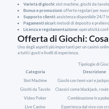
Varietà di giochi:
slot machine, giochi da tavolo
Bonus e promozioni:
offerte regolari per nuovi 
Supporto clienti:
assistenza disponibile 24/7 tr
Pagamenti sicuri:
metodi di deposito e prelievo 
Licenza e regolamentazione:
operatività conf
Offerta di Giochi: Cosa
Uno degli aspetti più importanti per un casinò online
a tutti i gusti e livelli di esperienza.
Tipologie di Gioch
Categoria
Descrizione
Slot Machine
Giochi con temi vari e jackpo
Giochi da Tavolo
Classici come blackjack, roule
Video Poker
Combinazione tra poker
Live Casino
Esperienza dal vivo con cro