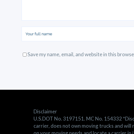
Save my name, email, and website in this browse
Disclaimer
U.S.DOT No. 3197151. MC No. 154332 *Disclaim
carrier, does not own moving trucks and will 
on your moving needs and locate a carrier in 