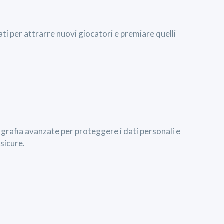
ati per attrarre nuovi giocatori e premiare quelli
tografia avanzate per proteggere i dati personali e
sicure.