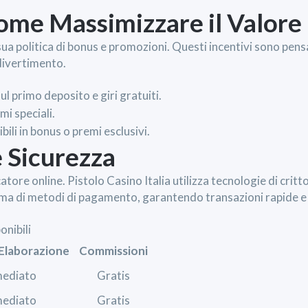
ome Massimizzare il Valore
 sua politica di bonus e promozioni. Questi incentivi sono pens
 divertimento.
l primo deposito e giri gratuiti.
mi speciali.
ili in bonus o premi esclusivi.
 Sicurezza
catore online. Pistolo Casino Italia utilizza tecnologie di crit
amma di metodi di pagamento, garantendo transazioni rapide e 
nibili
Elaborazione
Commissioni
ediato
Gratis
ediato
Gratis