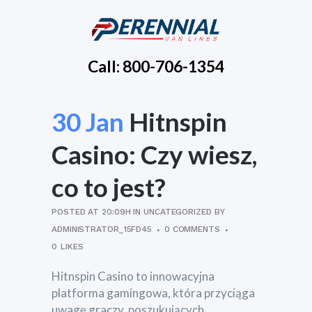
Call: 800-706-1354
30 Jan
Hitnspin
Casino: Czy wiesz,
co to jest?
POSTED AT 20:09H
IN
UNCATEGORIZED
BY
ADMINISTRATOR_15FD45
0 COMMENTS
0
LIKES
Hitnspin Casino to innowacyjna
platforma gamingowa, która przyciąga
uwagę graczy, poszukujących