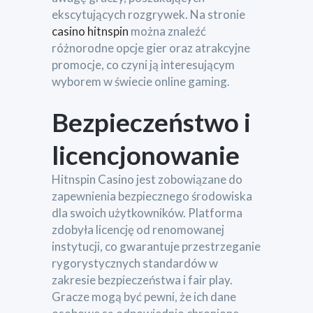
ekscytujących rozgrywek. Na stronie
casino hitnspin
można znaleźć
różnorodne opcje gier oraz atrakcyjne
promocje, co czyni ją interesującym
wyborem w świecie online gaming.
Bezpieczeństwo i
licencjonowanie
Hitnspin Casino jest zobowiązane do
zapewnienia bezpiecznego środowiska
dla swoich użytkowników. Platforma
zdobyła licencję od renomowanej
instytucji, co gwarantuje przestrzeganie
rygorystycznych standardów w
zakresie bezpieczeństwa i fair play.
Gracze mogą być pewni, że ich dane