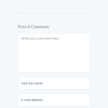
Post A Comment