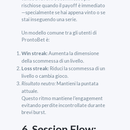
rischiose quando il payoff è immediato
—specialmente se hai appena vinto o se
stai inseguendo una serie.
Un modello comune tra gli utenti di
ProntoBet è:
Win streak:
Aumenta la dimensione
della scommessa di un livello.
Loss streak:
Riduci la scommessa di un
livello o cambia gioco.
Risultato neutro:
Mantieni la puntata
attuale.
Questo ritmo mantiene l’engagement
evitando perdite incontrollate durante
brevi burst.
6. Session Flow: