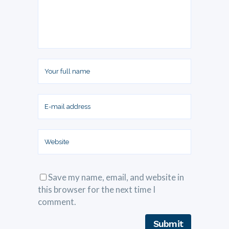
Save my name, email, and website in
this browser for the next time I
comment.