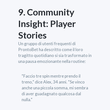
9. Community
Insight: Player
Stories
Un gruppo di utenti frequenti di
ProntoBet ha descritto come il loro
tragitto quotidiano si sia trasformato in
una pausa emozionante nella routine:
“Faccio tre spin mentre prendo il
treno,” dice Alex, 34 anni. “Se vinco
anche una piccola somma, mi sembra
di aver guadagnato qualcosa dal
nulla.”