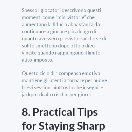
Spesso i giocatori descrivono questi
momenti come “mini vittorie” che
aumentano la fiducia abbastanza da
continuare a giocare più a lungo di
quanto avessero previsto—anche se di
solito smettono dopo otto o dieci
vincite quando raggiungono il limite
auto-imposto.
Questo ciclo di ricompensa emotiva
mantiene gli utenti a tornare per nuove
brevi sessioni piuttosto che inseguire
jackpot di alto rischio per giorni.
8. Practical Tips
for Staying Sharp