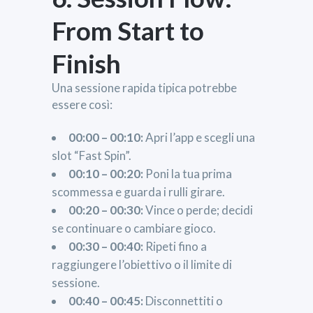
From Start to
Finish
Una sessione rapida tipica potrebbe
essere così:
00:00 – 00:10:
Apri l’app e scegli una
slot “Fast Spin”.
00:10 – 00:20:
Poni la tua prima
scommessa e guarda i rulli girare.
00:20 – 00:30:
Vince o perde; decidi
se continuare o cambiare gioco.
00:30 – 00:40:
Ripeti fino a
raggiungere l’obiettivo o il limite di
sessione.
00:40 – 00:45:
Disconnettiti o