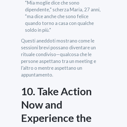
“Mia moglie dice che sono
dipendente,” scherza Maria, 27 anni,
“ma dice anche che sono felice
quando torno a casa con qualche
soldo in più.”
Questi aneddoti mostrano come le
sessioni brevi possano diventare un
rituale condiviso—qualcosa che le
persone aspettano tra un meeting e
l’altro o mentre aspettano un
appuntamento.
10. Take Action
Now and
Experience the