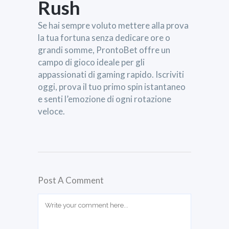
Rush
Se hai sempre voluto mettere alla prova
la tua fortuna senza dedicare ore o
grandi somme, ProntoBet offre un
campo di gioco ideale per gli
appassionati di gaming rapido. Iscriviti
oggi, prova il tuo primo spin istantaneo
e senti l’emozione di ogni rotazione
veloce.
Post A Comment