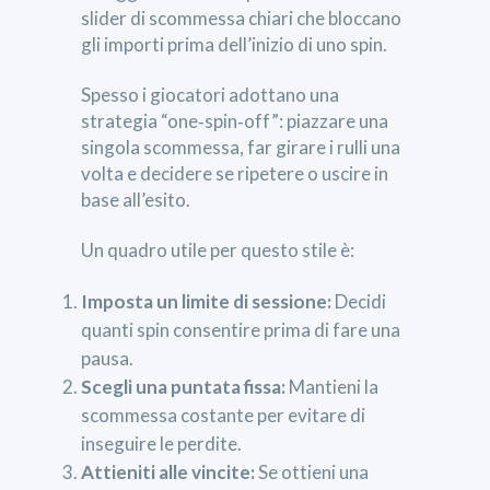
slider di scommessa chiari che bloccano
gli importi prima dell’inizio di uno spin.
Spesso i giocatori adottano una
strategia “one‑spin‑off”: piazzare una
singola scommessa, far girare i rulli una
volta e decidere se ripetere o uscire in
base all’esito.
Un quadro utile per questo stile è:
Imposta un limite di sessione:
Decidi
quanti spin consentire prima di fare una
pausa.
Scegli una puntata fissa:
Mantieni la
scommessa costante per evitare di
inseguire le perdite.
Attieniti alle vincite:
Se ottieni una